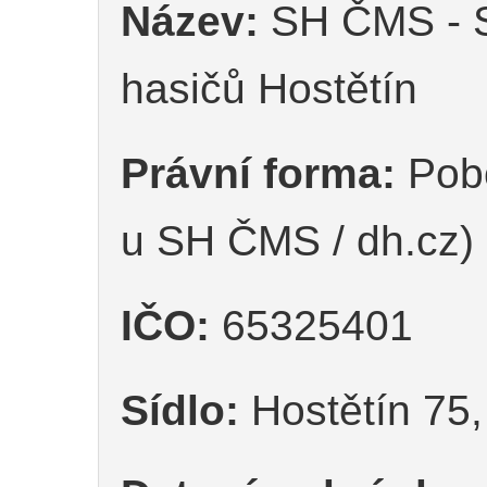
Název:
SH ČMS - S
hasičů Hostětín
Právní forma:
Pobo
u SH ČMS / dh.cz)
IČO:
65325401
Sídlo:
Hostětín 75,