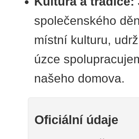
Kultura a tradice:
společenského dění
místní kulturu, udr
úzce spolupracujem
našeho domova.
Oficiální údaje